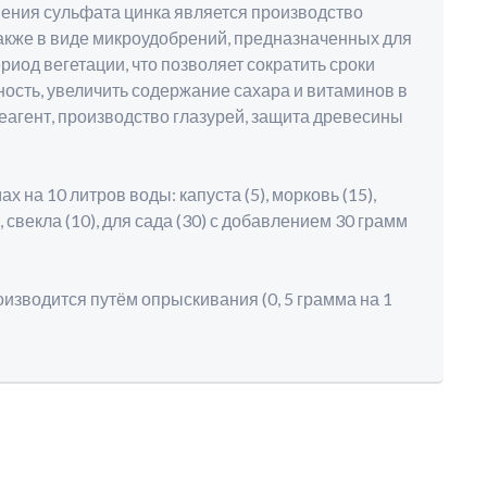
ия сульфата цинка является производство
акже в виде микроудобрений, предназначенных для
иод вегетации, что позволяет сократить сроки
ость, увеличить содержание сахара и витаминов в
агент, производство глазурей, защита древесины
 на 10 литров воды: капуста (5), морковь (15),
), свекла (10), для сада (30) с добавлением 30 грамм
водится путём опрыскивания (0, 5 грамма на 1