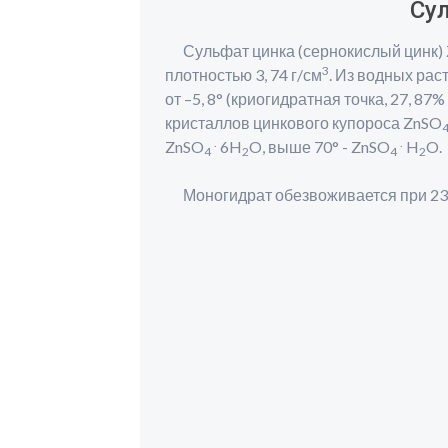
Су
Сульфат цинка (сернокислый цинк)
3
плотностью 3, 74 г/см
. Из водных рас
от –5, 8° (криогидратная точка, 27, 87
кристаллов цинкового купороса ZnSO
.
.
ZnSO
6H
O, выше 70° - ZnSO
H
O.
4
2
4
2
Моногидрат обезвоживается при 23