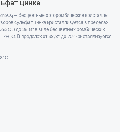
льфат цинка
 ZnSO
— бесцветные орторомбические кристаллы
4
творов сульфат цинка кристаллизуется в пределах
% ZnSO
) до 38, 8° в виде бесцветных ромбических
4
.
7H
O. В пределах от 38, 8° до 70° кристаллизуется
4
2
8°С.