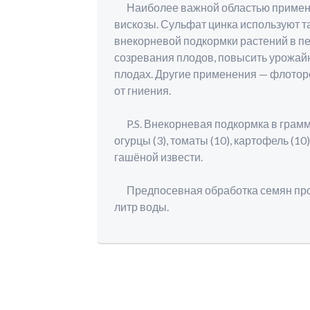
Наиболее важной областью применен
вискозы. Сульфат цинка используют т
внекорневой подкормки растений в пер
созревания плодов, повысить урожайн
плодах. Другие применения — флоторе
от гниения.
P.S. Внекорневая подкормка в граммах
огурцы (3), томаты (10), картофель (10
гашёной извести.
Предпосевная обработка семян произ
литр воды.