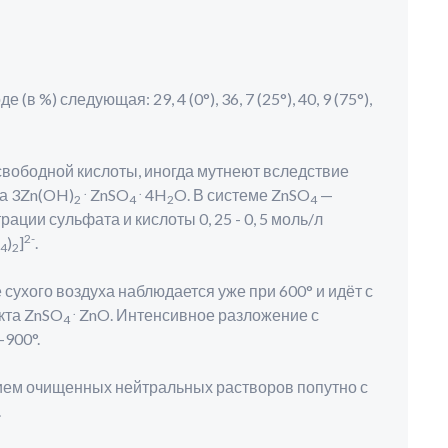
 %) следующая: 29, 4 (0°), 36, 7 (25°), 40, 9 (75°),
ободной кислоты, иногда мутнеют вследствие
.
.
а 3Zn(OH)
ZnSO
4H
O. В системе ZnSO
—
2
4
2
4
ации сульфата и кислоты 0, 25 - 0, 5 моль/л
2-
)
]
.
4
2
ухого воздуха наблюдается уже при 600° и идёт с
.
кта ZnSO
ZnO. Интенсивное разложение с
4
-900°.
м очищенных нейтральных растворов попутно с
.