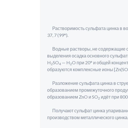
Растворимость сульфата цинка в воде (в
37, 7 (99°).
Водные растворы, не содержащие св
выделения осадка основного сульфат
H
SO
— H
O при 20° и общей концентр
2
4
2
образуются комплексные ионы [Zn(SO
Разложение сульфата цинка в струе с
образованием промежуточного проду
образованием ZnO и SO
идёт при 800
2
Получают сульфат цинка упаривание
производством металлического цинка