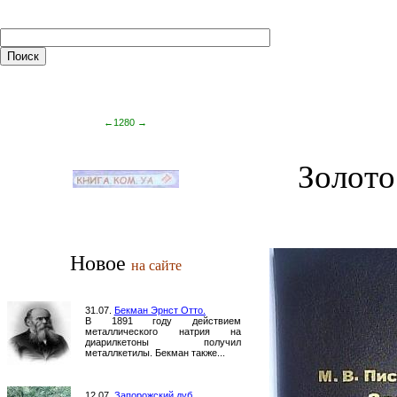
←
1280
→
Золото
Новое
на сайте
31.07.
Бекман Эрнст Отто.
В 1891 году действием
металлического натрия на
диарилкетоны получил
металлкетилы. Бекман также...
12.07.
Запорожский дуб.