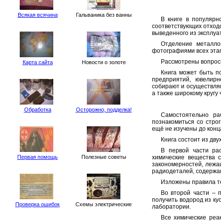
Всякая всячина
Гальваника без ванны
В книге в популярн
соответствующих отходо
выведенного из эксплуа
Отделение металло
фотографиями всех эта
Рассмотрены вопросы
Карта сайта
Новости о золоте
Книга может быть п
предприятий, ювелирн
собирают и осуществля
а также широкому кругу
Обработка
Осторожно, подделка!
Самостоятельно ра
познакомиться со стро
ещё не изучены до конц
Книга состоит из дву
В первой части рас
Первая помощь
Полезные советы
химические вещества 
закономерностей, лежащ
радиодеталей, содержа
Изложены правила те
Во второй части – 
получить водород из к
Проверка ошибок
Схемы электрические
лаборатории.
Все химические реа