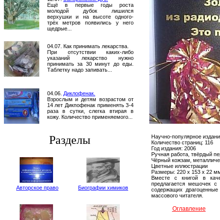
Ещё в первые годы роста
молодой дубок лишился
верхушки и на высоте одного-
трёх метров появились у него
щедрые...
04.07. Как принимать лекарства.
При отсутствии каких-либо
указаний лекарство нужно
принимать за 30 минут до еды.
Таблетку надо запивать...
04.06.
Диклофенак.
Взрослым и детям возрастом от
14 лет Дикпофенак применять 3-4
раза в сутки, слегка втирая в
кожу. Количество применяемого...
Разделы
Научно-популярное издани
Количество страниц: 116
Год издания: 2006
Ручная работа, твёрдый п
Чёрный кожзам, металличе
Цветные иллюстрации
Размеры: 220 х 153 х 22 м
Вместе с книгой в каче
предлагается мешочек с 
Авторское право
Биографии химиков
содержащих драгоценные 
массового читателя.
Оглавление