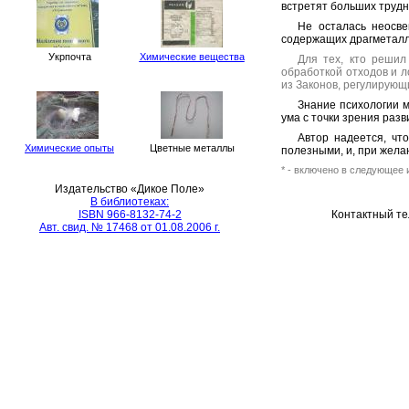
встретят больших трудн
Не осталась неосв
содержащих драгметалл
Укрпочта
Химические вещества
Для тех, кто решил
обработкой отходов и 
из Законов, регулирующ
Знание психологии м
ума с точки зрения ра
Автор надеется, чт
Химические опыты
Цветные металлы
полезными, и, при жела
* -
включено в следующее 
Издательство
«
Дикое Поле
»
В библиотеках:
ISBN 966-8132-74-2
Контактный т
Авт. свид. №
17468
от
01.08
.
2006
г.