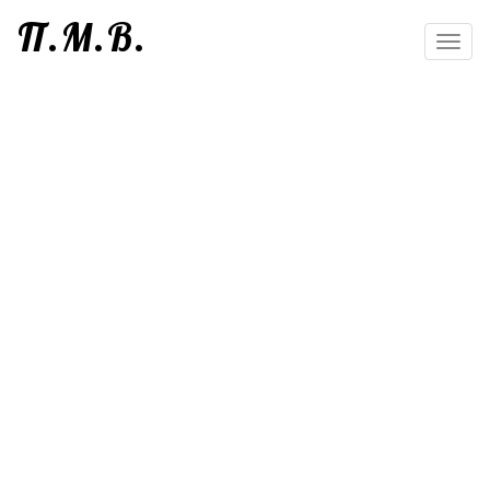
П.М.В.
Toggl
navig