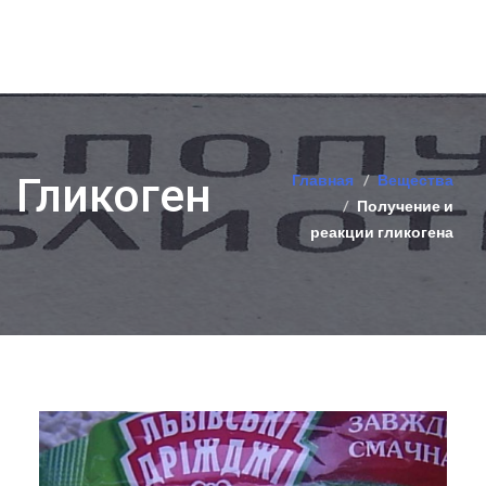
Гликоген
Главная
Вещества
Получение и
реакции гликогена