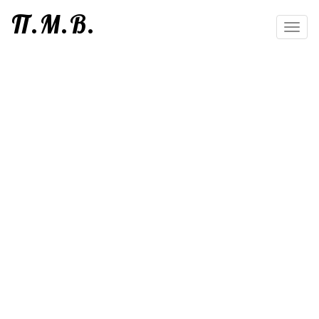
П.М.В.
Toggl
navig