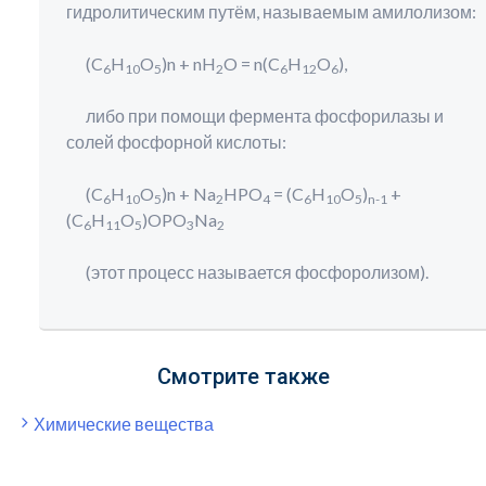
гидролитическим путём, называемым амилолизом:
(C
H
O
)n + nH
O = n(C
H
O
),
6
10
5
2
6
12
6
либо при помощи фермента фосфорилазы и
солей фосфорной кислоты:
(C
H
O
)n + Na
HPO
= (C
H
O
)
+
6
10
5
2
4
6
10
5
n-1
(C
H
O
)OPO
Na
6
11
5
3
2
(этот процесс называется фосфоролизом).
Смотрите также
Химические вещества