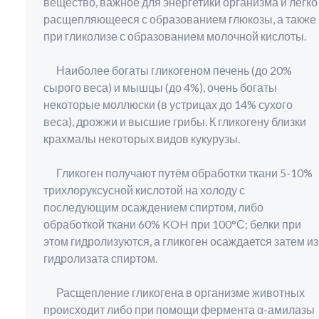
вещество, важное для энергетики организма и легко
расщепляющееся с образованием глюкозы, а также
при гликолизе с образованием молочной кислоты.
Наиболее богаты гликогеном печень (до 20%
сырого веса) и мышцы (до 4%), очень богаты
некоторые моллюски (в устрицах до 14% сухого
веса), дрожжи и высшие грибы. К гликогену близки
крахмалы некоторых видов кукурузы.
Гликоген получают путём обработки ткани 5-10%
трихлоруксусной кислотой на холоду с
последующим осаждением спиртом, либо
обработкой ткани 60% KOH при 100°С; белки при
этом гидролизуются, а гликоген осаждается затем из
гидролизата спиртом.
Расщепление гликогена в организме животных
происходит либо при помощи фермента α-амилазы