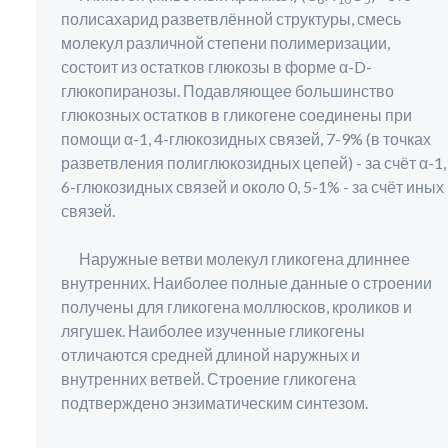
полисахарид разветвлённой структуры, смесь
молекул различной степени полимеризации,
состоит из остатков глюкозы в форме α-D-
глюкопиранозы. Подавляющее большинство
глюкозных остатков в гликогене соединены при
помощи α-1, 4-глюкозидных связей, 7-9% (в точках
разветвления полиглюкозидных цепей) - за счёт α-1,
6-глюкозидных связей и около 0, 5-1% - за счёт иных
связей.
Наружные ветви молекул гликогена длиннее
внутренних. Наиболее полные данные о строении
получены для гликогена моллюсков, кроликов и
лягушек. Наиболее изученные гликогены
отличаются средней длиной наружных и
внутренних ветвей. Строение гликогена
подтверждено энзиматическим синтезом.