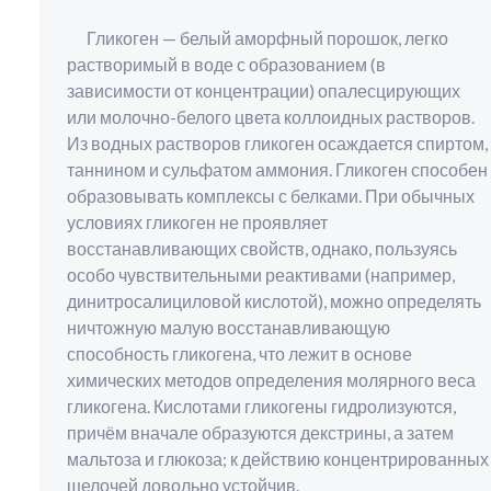
Гликоген — белый аморфный порошок, легко
растворимый в воде с образованием (в
зависимости от концентрации) опалесцирующих
или молочно-белого цвета коллоидных растворов.
Из водных растворов гликоген осаждается спиртом,
таннином и сульфатом аммония. Гликоген способен
образовывать комплексы с белками. При обычных
условиях гликоген не проявляет
восстанавливающих свойств, однако, пользуясь
особо чувствительными реактивами (например,
динитросалициловой кислотой), можно определять
ничтожную малую восстанавливающую
способность гликогена, что лежит в основе
химических методов определения молярного веса
гликогена. Кислотами гликогены гидролизуются,
причём вначале образуются декстрины, а затем
мальтоза и глюкоза; к действию концентрированных
щелочей довольно устойчив.