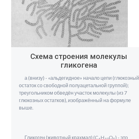
Схема строения молекулы
гликогена
а (внизу) - «альдегидное» начало цепи (глюкозный
остаток со свободной полуацетальной группой);
треугольником обведён участок молекулы (из 7
глюкозных остатков), изображённый на формуле
выше.
Гликоген (животный крахмал) (C
H
O
) - это
6
10
5