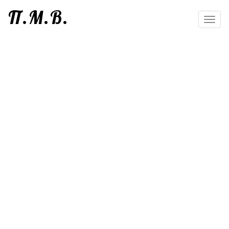
П.М.В.
Toggl
navig