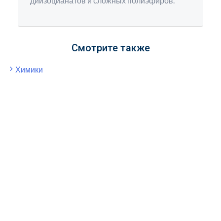
диизоцианатов и сложных полиэфиров.
Смотрите также
Химики