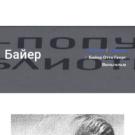
Байер
Главная
Химики
Байер Отто Георг
Вильгельм