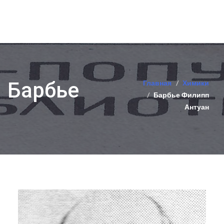
Барбье
Главная
Химики
Барбье Филипп
Антуан