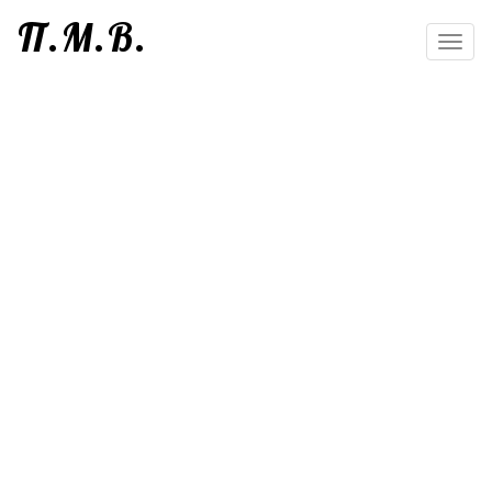
П.М.В.
Toggl
navig