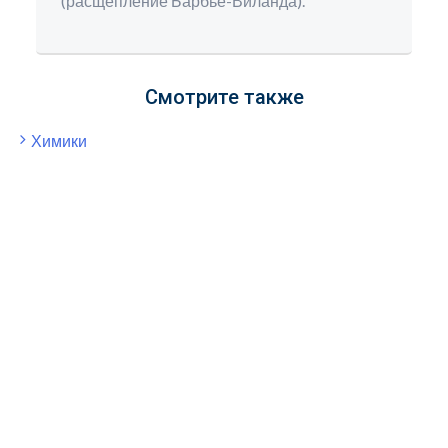
(расщепление Барбье-Виланда).
Смотрите также
Химики