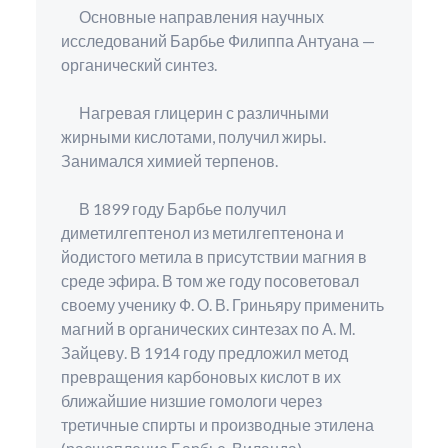
Основные направления научных
исследований Барбье Филиппа Антуана —
органический синтез.
Нагревая глицерин с различными
жирными кислотами, получил жиры.
Занимался химией терпенов.
В 1899 году Барбье получил
диметилгептенол из метилгептенона и
йодистого метила в присутствии магния в
среде эфира. В том же году посоветовал
своему ученику Ф. О. В. Гриньяру применить
магний в органических синтезах по А. М.
Зайцеву. В 1914 году предложил метод
превращения карбоновых кислот в их
ближайшие низшие гомологи через
третичные спирты и производные этилена