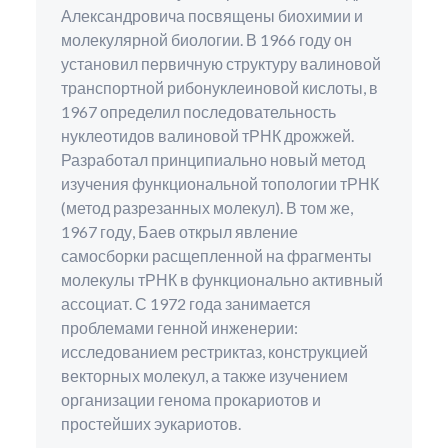
Александровича посвящены биохимии и
молекулярной биологии. В 1966 году он
установил первичную структуру валиновой
транспортной рибонуклеиновой кислоты, в
1967 определил последовательность
нуклеотидов валиновой тРНК дрожжей.
Разработал принципиально новый метод
изучения функциональной топологии тРНК
(метод разрезанных молекул). В том же,
1967 году, Баев открыл явление
самосборки расщепленной на фрагменты
молекулы тРНК в функционально активный
ассоциат. С 1972 года занимается
проблемами генной инженерии:
исследованием рестриктаз, конструкцией
векторных молекул, а также изучением
организации генома прокариотов и
простейших эукариотов.