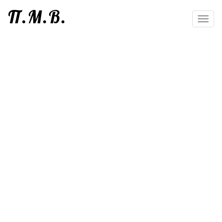
П.М.В.
Toggl
navig