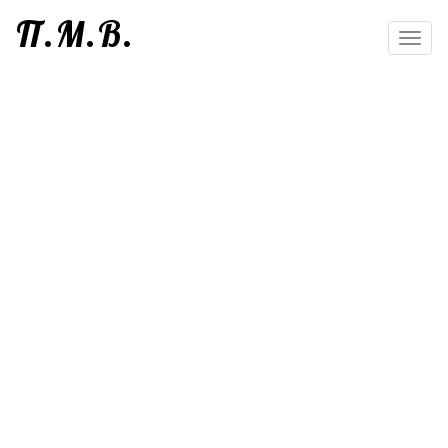
П.М.В.
Toggl
navig