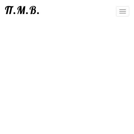
П.М.В.
Toggl
navig