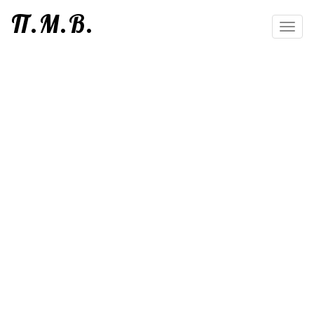
П.М.В.
Toggl
navig